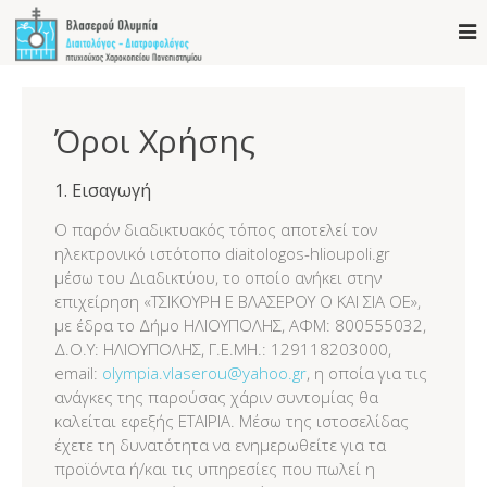
Όροι Χρήσης
1. Εισαγωγή
Ο παρόν διαδικτυακός τόπος αποτελεί τον
ηλεκτρονικό ιστότοπο diaitologos-hlioupoli.gr
μέσω του Διαδικτύου, το οποίο ανήκει στην
επιχείρηση «ΤΣΙΚΟΥΡΗ Ε ΒΛΑΣΕΡΟΥ Ο ΚΑΙ ΣΙΑ OΕ»,
με έδρα το Δήμο ΗΛΙΟΥΠΟΛΗΣ, ΑΦΜ: 800555032,
Δ.Ο.Υ: ΗΛΙΟΥΠΟΛΗΣ, Γ.Ε.ΜΗ.: 129118203000,
email:
olympia.vlaserou@yahoo.gr
, η οποία για τις
ανάγκες της παρούσας χάριν συντομίας θα
καλείται εφεξής ΕΤΑΙΡΙΑ. Μέσω της ιστοσελίδας
έχετε τη δυνατότητα να ενημερωθείτε για τα
προϊόντα ή/και τις υπηρεσίες που πωλεί η