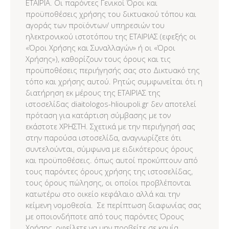
ΕΤΑΙΡΙΑ. Οι παρόντες Γενικοί Όροι και
προϋποθέσεις χρήσης του δικτυακού τόπου και
αγοράς των προϊόντων/ υπηρεσιών του
ηλεκτρονικού ιστοτόπου της ΕΤΑΙΡΙΑΣ (εφεξής οι
«Όροι Χρήσης και Συναλλαγών» ή οι «Όροι
Χρήσης»), καθορίζουν τους όρους και τις
προϋποθέσεις περιήγησής σας στο Δικτυακό της
τόπο και χρήσης αυτού. Ρητώς συμφωνείται ότι η
διατήρηση εκ μέρους της ΕΤΑΙΡΙΑΣ της
ιστοσελίδας diaitologos-hlioupoli.gr δεν αποτελεί
πρόταση για κατάρτιση σύμβασης με τον
εκάστοτε ΧΡΗΣΤΗ. Σχετικά με την περιήγησή σας
στην παρούσα ιστοσελίδα, αναγνωρίζετε ότι
συντελούνται, σύμφωνα με ειδικότερους όρους
και προϋποθέσεις. όπως αυτοί προκύπτουν από
τους παρόντες όρους χρήσης της ιστοσελίδας,
τους όρους πώλησης, οι οποίοι προβλέπονται
κατωτέρω στο οικείο κεφάλαιο αλλά και την
κείμενη νομοθεσία. Σε περίπτωση διαφωνίας σας
με οποιονδήποτε από τους παρόντες Όρους
Χρήσης, οφείλετε να μην προβείτε σε καμία