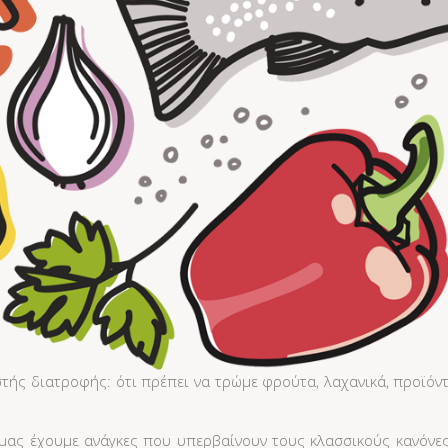
ής διατροφής: ότι πρέπει να τρώμε φρούτα, λαχανικά, προϊόντ
ας έχουμε ανάγκες που υπερβαίνουν τους κλασσικούς κανόνες.