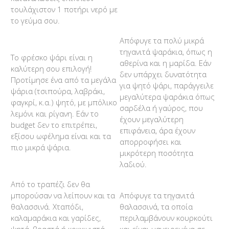
τουλάχιστον 1 ποτήρι νερό με
το γεύμα σου.
Απόφυγε τα πολύ μικρά
τηγανιτά ψαράκια, όπως η
Το φρέσκο ψάρι είναι η
αθερίνα και η μαρίδα. Εάν
καλύτερη σου επιλογή!
δεν υπάρχει δυνατότητα
Προτίμησε ένα από τα μεγάλα
για ψητό ψάρι, παράγγειλε
ψάρια (τσιπούρα, λαβράκι,
μεγαλύτερα ψαράκια όπως
φαγκρί, κ.α.) ψητό, με μπόλικο
σαρδέλα ή γαύρος, που
λεμόνι και ρίγανη. Εάν το
έχουν μεγαλύτερη
budget δεν το επιτρέπει,
επιφάνεια, άρα έχουν
εξίσου ωφέλημα είναι και τα
απορροφήσει και
πιο μικρά ψάρια.
μικρότερη ποσότητα
λαδιού.
Από το τραπέζι δεν θα
μπορούσαν να λείπουν και τα
Απόφυγε τα τηγανιτά
θαλασσινά. Χταπόδι,
θαλασσινά, τα οποία
καλαμαράκια και γαρίδες,
περιλαμβάνουν κουρκούτι