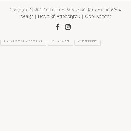
Copyright © 2017 Ολυμπία Βλασερού. Κατασκευή
Web-
Idea.gr
|
Πολιτική Απορρήτου
|
Όροι Χρήσης
Χρησιμοποιούμε cookies για να διασφαλίσουμε ότι σας
προσφέρουμε την καλύτερη εμπειρία στον ιστότοπό μας.
ΠΟΛΙΤΙΚΗ ΑΠΟΡΡΗΤΟΥ
ΑΠΟΔΟΧΗ
ΑΠΟΡΡΙΨΗ