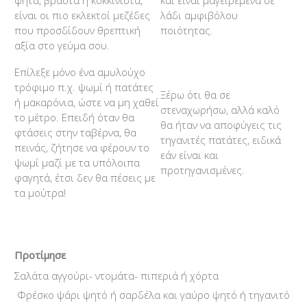
ψητά, βραστά ή κοκκινιστά,
και είναι μαγειρεμένα σε
είναι οι πιο εκλεκτοί μεζέδες
λάδι αμφιβόλου
που προσδίδουν θρεπτική
ποιότητας.
αξία στο γεύμα σου.
Επίλεξε μόνο ένα αμυλούχο
τρόφιμο π.χ. ψωμί ή πατάτες
Ξέρω ότι θα σε
ή μακαρόνια, ώστε να μη χαθεί
στεναχωρήσω, αλλά καλό
το μέτρο. Επειδή όταν θα
θα ήταν να αποφύγεις τις
φτάσεις στην ταβέρνα, θα
τηγανιτές πατάτες, ειδικά
πεινάς, ζήτησε να φέρουν το
εάν είναι και
ψωμί μαζί με τα υπόλοιπα
προτηγανισμένες.
φαγητά, έτσι δεν θα πέσεις με
τα μούτρα!
Προτίμησε
Σαλάτα αγγούρι- ντομάτα- πιπεριά ή χόρτα
Φρέσκο ψάρι ψητό ή σαρδέλα και γαύρο ψητό ή τηγανιτό