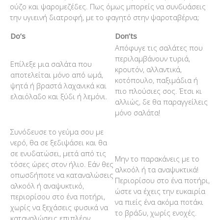
ούζο και ψαρομεζέδες. Πως όμως μπορείς να συνδυάσεις
την υγιεινή διατροφή, με το φαγητό στην ψαροταβέρνα;
Do’s
Don’ts
Απόφυγε τις σαλάτες που
περιλαμβάνουν τυριά,
Επίλεξε μια σαλάτα που
κρουτόν, αλλαντικά,
αποτελείται μόνο από ωμά,
κοτόπουλο, παξιμάδια ή
ψητά ή βραστά λαχανικά και
πιο πλούσιες σος. Έτσι κι
ελαιόλαδο και ξύδι ή λεμόνι.
αλλιώς, δε θα παραγγείλεις
μόνο σαλάτα!
Συνόδευσε το γεύμα σου με
νερό, θα σε ξεδιψάσει και θα
σε ενυδατώσει, μετά από τις
Μην το παρακάνεις με το
τόσες ώρες στον ήλιο. Εάν θες
αλκοόλ ή τα αναψυκτικά!
οπωσδήποτε να καταναλώσεις
Περιορίσου στο ένα ποτήρι,
αλκοόλ ή αναψυκτικό,
ώστε να έχεις την ευκαιρία
περιορίσου στο ένα ποτήρι,
να πιείς ένα ακόμα ποτάκι
χωρίς να ξεχάσεις φυσικά να
το βράδυ, χωρίς ενοχές.
καταναλώσεις επιπλέον