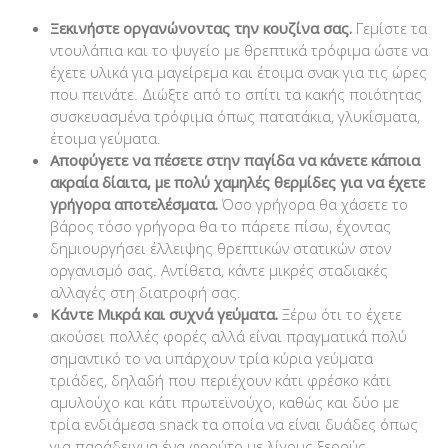
Ξεκινήστε οργανώνοντας την κουζίνα σας.
Γεμίστε τα
ντουλάπια και το ψυγείο με θρεπτικά τρόφιμα ώστε να
έχετε υλικά για μαγείρεμα και έτοιμα σνακ για τις ώρες
που πεινάτε. Διώξτε από το σπίτι τα κακής ποιότητας
συσκευασμένα τρόφιμα όπως πατατάκια, γλυκίσματα,
έτοιμα γεύματα.
Αποφύγετε να πέσετε στην παγίδα να κάνετε κάποια
ακραία δίαιτα, με πολύ χαμηλές θερμίδες για να έχετε
γρήγορα αποτελέσματα.
Όσο γρήγορα θα χάσετε το
βάρος τόσο γρήγορα θα το πάρετε πίσω, έχοντας
δημιουργήσει έλλειψης θρεπτικών στατικών στον
οργανισμό σας. Αντίθετα, κάντε μικρές σταδιακές
αλλαγές στη διατροφή σας.
Κάντε Μικρά και συχνά γεύματα.
Ξέρω ότι το έχετε
ακούσει πολλές φορές αλλά είναι πραγματικά πολύ
σημαντικό το να υπάρχουν τρία κύρια γεύματα
τριάδες, δηλαδή που περιέχουν κάτι φρέσκο κάτι
αμυλούχο και κάτι πρωτεϊνούχο, καθώς και δύο με
τρία ενδιάμεσα snack τα οποία να είναι δυάδες όπως
για παράδειγμα ένα φρούτο με λίγους ξερούς