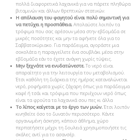
πολλά διαφορετικά λαχανικά για να πάρετε πληθώρα
βιταμινών και άλλων θρεπτικών στατικών.
Η απόλαυση του φαγητού είναι πολύ σημαντική για
να πετύχει η προσπάθεια.
Απολαύστε λοιπόν τα
τρόφιμα που σας αρέσουν μέσα στην εβδομάδα σε
μικρές ποσότητες και μην τα αφήνετε όλα για το
Σαββατοκύριακο. Για παράδειγμα, αγοράστε μια
σοκολάτα η παραγγείλετε ένα σουβλάκι μέσα στην
εβδομάδα εάν το έχετε ανάγκη χωρίς τύψεις.
Μην ξεχνάτε να ενυδατώνεστε.
Το νερό είναι
απαραίτητο για την λειτουργία του μεταβολισμού.
Έτσι καθόλη τη διάρκεια της ημέρας καταναλώνεται
νερό, ροφήματα χωρίς ζάχαρη όπως για παράδειγμα
καφέ ή τσάι και τρόφιμα που περιέχουν νερό όπως
είναι τα φρούτα τα λαχανικά σου πες κι άλλα
Το λίπος καίγεται με το έργο των μυών.
Έτσι λοιπόν
κινηθείτε όσο το δυνατόν περισσότερο. Κάντε
οργανωμένη άσκηση, κάποιο άθλημα, χώρο
περπατήσετε μέχρι τη δουλειά χρησιμοποιήστε τις
σκάλες αντί για το ασανσέρ.