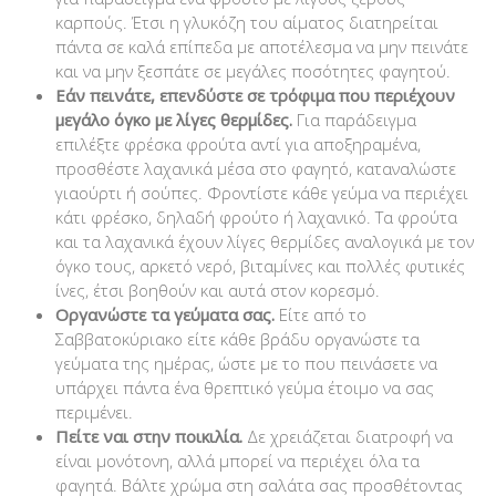
καρπούς. Έτσι η γλυκόζη του αίματος διατηρείται
πάντα σε καλά επίπεδα με αποτέλεσμα να μην πεινάτε
και να μην ξεσπάτε σε μεγάλες ποσότητες φαγητού.
Εάν πεινάτε, επενδύστε σε τρόφιμα που περιέχουν
μεγάλο όγκο με λίγες θερμίδες.
Για παράδειγμα
επιλέξτε φρέσκα φρούτα αντί για αποξηραμένα,
προσθέστε λαχανικά μέσα στο φαγητό, καταναλώστε
γιαούρτι ή σούπες. Φροντίστε κάθε γεύμα να περιέχει
κάτι φρέσκο, δηλαδή φρούτο ή λαχανικό. Τα φρούτα
και τα λαχανικά έχουν λίγες θερμίδες αναλογικά με τον
όγκο τους, αρκετό νερό, βιταμίνες και πολλές φυτικές
ίνες, έτσι βοηθούν και αυτά στον κορεσμό.
Οργανώστε τα γεύματα σας.
Είτε από το
Σαββατοκύριακο είτε κάθε βράδυ οργανώστε τα
γεύματα της ημέρας, ώστε με το που πεινάσετε να
υπάρχει πάντα ένα θρεπτικό γεύμα έτοιμο να σας
περιμένει.
Πείτε ναι στην ποικιλία.
Δε χρειάζεται διατροφή να
είναι μονότονη, αλλά μπορεί να περιέχει όλα τα
φαγητά. Βάλτε χρώμα στη σαλάτα σας προσθέτοντας