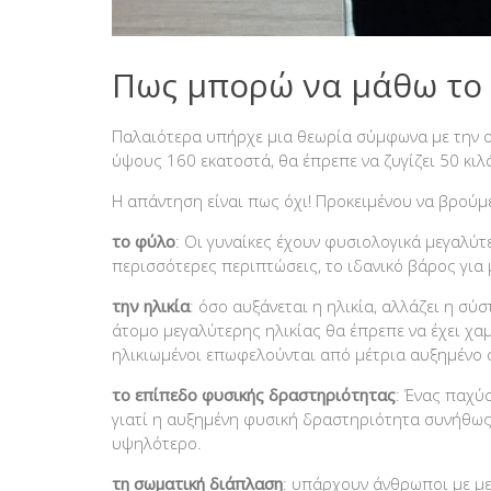
Πως μπορώ να μάθω το 
Παλαιότερα υπήρχε μια θεωρία σύμφωνα με την οπ
ύψους 160 εκατοστά, θα έπρεπε να ζυγίζει 50 κιλ
Η απάντηση είναι πως όχι! Προκειμένου να βρούμ
το φύλο
: Οι γυναίκες έχουν φυσιολογικά μεγαλύτ
περισσότερες περιπτώσεις, το ιδανικό βάρος για 
την ηλικία
: όσο αυξάνεται η ηλικία, αλλάζει η σ
άτομο μεγαλύτερης ηλικίας θα έπρεπε να έχει χαμ
ηλικιωμένοι επωφελούνται από μέτρια αυξημένο 
το επίπεδο φυσικής δραστηριότητας
: Ένας παχύ
γιατί η αυξημένη φυσική δραστηριότητα συνήθως ο
υψηλότερο.
τη σωματική διάπλαση
: υπάρχουν άνθρωποι με με