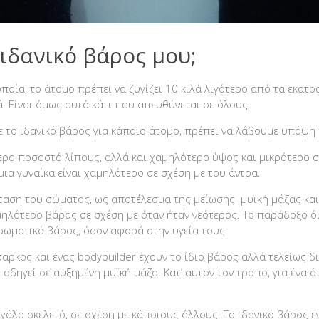
ιδανικό βάρος μου;
οία, το άτομο πρέπει να ζυγίζει 10 κιλά λιγότερο από τα εκατο
ά. Είναι όμως αυτό κάτι που απευθύνεται σε όλους;
ε το ιδανικό βάρος για κάποιο άτομο, πρέπει να λάβουμε υπόψ
ερο ποσοστό λίπους, αλλά και χαμηλότερο ύψος και μικρότερο σκ
μια γυναίκα είναι χαμηλότερο σε σχέση με του άντρα.
ύσταση του σώματος, ως αποτέλεσμα της μείωσης μυϊκή μάζας κα
ηλότερο βάρος σε σχέση με όταν ήταν νεότερος. Το παράδοξο όμω
σωματικό βάρος, όσον αφορά στην υγεία τους.
σαρκος και ένας bodybuilder έχουν το ίδιο βάρος αλλά τελείως 
δηγεί σε αυξημένη μυϊκή μάζα. Κατ’ αυτόν τον τρόπο, για ένα ά
γάλο σκελετό, σε σχέση με κάποιους άλλους. Το ιδανικό βάρος ε